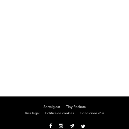
Sorteig.cat
Tiny Pockets
Avís legal
Política de cookies
Condicions d'ús