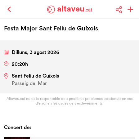
altaveu
.cat
Festa Major Sant Feliu de Guíxols
Dilluns, 3 agost 2026
20:20h
Sant Feliu de Guíxols
Passeig del Mar
Altaveu.cat no es fa responsable dels possibles problemes ocasionats en cas
d'error en les dades dels esdeveniments.
Concert de: