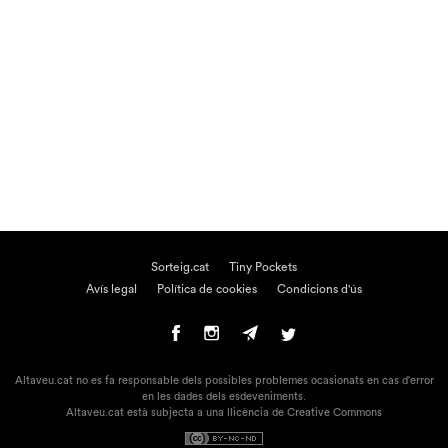
Sorteig.cat
Tiny Pockets
Avís legal
Política de cookies
Condicions d'ús
Altaveu.cat no es fa responsable dels possibles problemes ocasionats en cas d'error
en les dades dels esdeveniments.
Altaveu.cat està subjecta a una llicència de Creative Commons