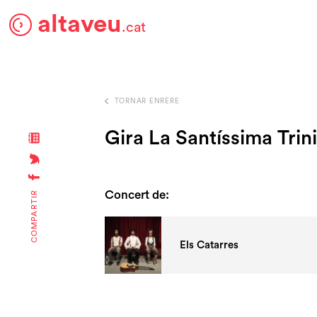
altaveu
.cat
TORNAR ENRERE
Gira La Santíssima Trini
Concert de:
COMPARTIR
Els Catarres