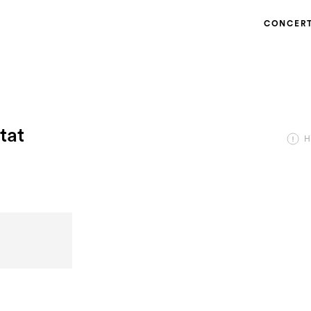
CONCER
tat
H