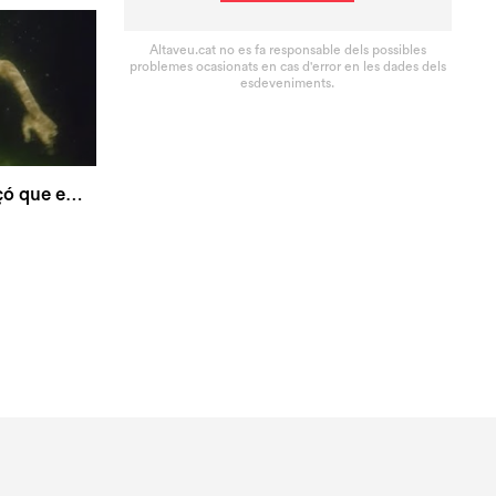
Altaveu.cat no es fa responsable dels possibles
problemes ocasionats en cas d'error en les dades dels
esdeveniments.
Els Catarres - Una cançó que em parla de tu (2018)