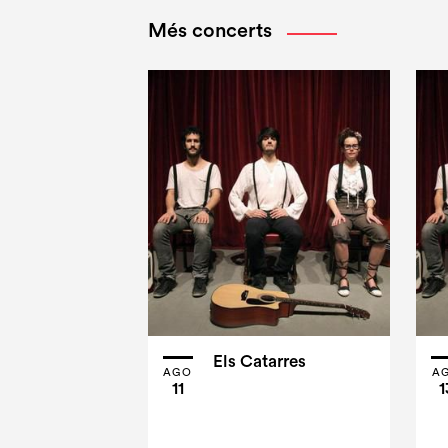
Més concerts
Els Catarres
AGO
A
11
1