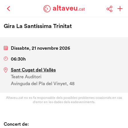
altaveu
.cat
Gira La Santíssima Trinitat
Dissabte, 21 novembre 2026
06:30h
Sant Cugat del Vallès
Teatre Auditori
Avinguda del Pla del Vinyet, 48
Altaveu.cat no es fa responsable dels possibles problemes ocasionats en cas
d'error en les dades dels esdeveniments.
Concert de: