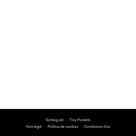
Sorteig.cat
Tiny Pockets
Avís legal
Política de cookies
Condicions d'ús