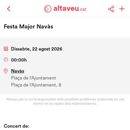
altaveu
.cat
Festa Major Navàs
Dissabte, 22 agost 2026
00:00h
Navàs
Plaça de l'Ajuntament
Plaça de l'Ajuntament, 8
Altaveu.cat no es fa responsable dels possibles problemes ocasionats en cas
d'error en les dades dels esdeveniments.
Concert de: