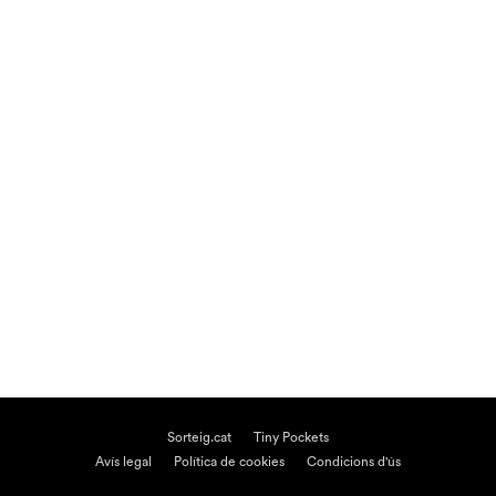
Sorteig.cat
Tiny Pockets
Avís legal
Política de cookies
Condicions d'ús