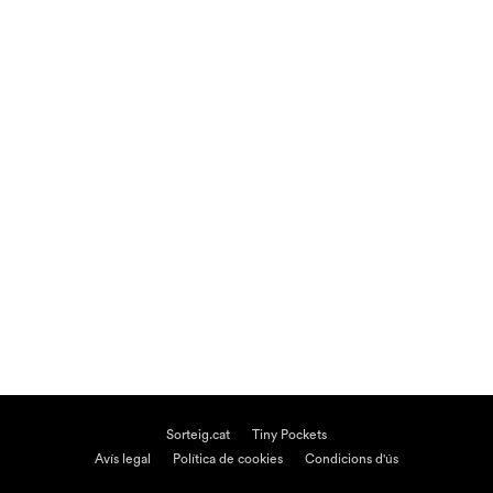
Sorteig.cat
Tiny Pockets
Avís legal
Política de cookies
Condicions d'ús