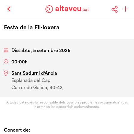
altaveu
.cat
Festa de la Fil·loxera
Dissabte, 5 setembre 2026
00:00h
Sant Sadurní d'Anoia
Esplanada del Cap
Carrer de Gelida, 40-42,
Altaveu.cat no es fa responsable dels possibles problemes ocasionats en cas
d'error en les dades dels esdeveniments.
Concert de: