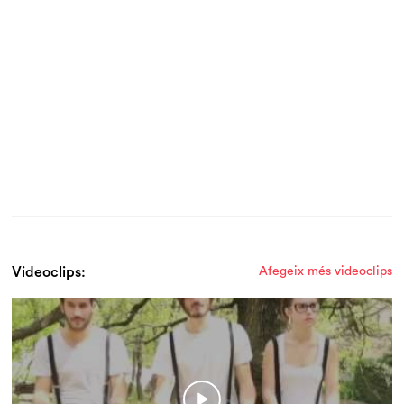
Videoclips:
Afegeix més videoclips