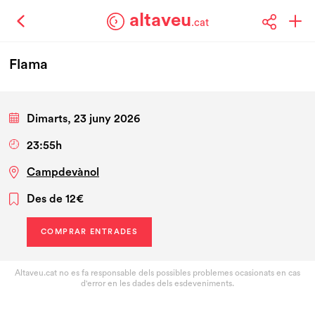
altaveu
.cat
Flama
Dimarts, 23 juny 2026
23:55h
Campdevànol
Des de 12€
COMPRAR ENTRADES
Altaveu.cat no es fa responsable dels possibles problemes ocasionats en cas
d'error en les dades dels esdeveniments.