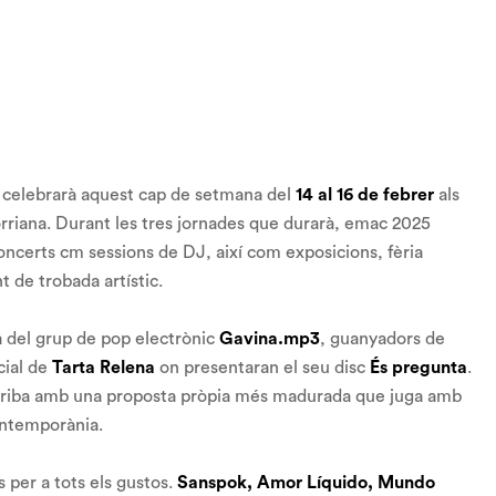
e celebrarà aquest cap de setmana del
14 al 16 de febrer
als
rriana. Durant les tres jornades que durarà, emac 2025
oncerts cm sessions de DJ, així com exposicions, fèria
nt de trobada artístic.
a del grup de pop electrònic
Gavina.mp3
, guanyadors de
cial de
Tarta Relena
on presentaran el seu disc
És pregunta
.
rriba amb una proposta pròpia més madurada que juga amb
contemporània.
per a tots els gustos.
Sanspok, Amor Líquido, Mundo