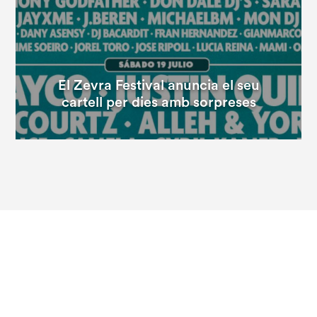
El Zevra Festival anuncia el seu
cartell per dies amb sorpreses