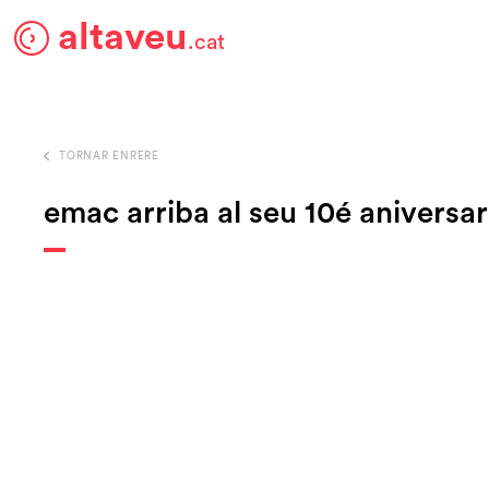
altaveu
.cat
TORNAR ENRERE
emac arriba al seu 10é aniversar