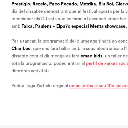
Prestigio, Rezelo, Paco Pecado, Metrika, Blu Boi, Cierv
dia del dissabte demostrant que el festival aposta per la 
mencionar els DJ sets que es faran a l’escenari emac.ba
amb
Faixa, Paulens + Elpa7o especial Menta showcase,
Per a tancar, la programació del diumenge tindrà un con
Char Lee
, que ens farà ballar amb la seua electrònica a 
dissabte com el diumenge es farà
emac.kids
, un taller 
tota la programació, podeu entrar al
perfil de xarxes soci
diferents activitats.
Podeu llegir l'article original
emac arriba al seu 10é aniver