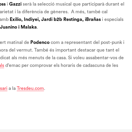
oss
i
Gazzi
serà la selecció musical que participarà durant el
varietat i la diferència de gèneres. A més, també cal
r amb
Exilio, Indiyei, Jardi b2b Restinga, iBrañas
i especials
 Juanino i Malaka
.
cert matinal de
Podenco
com a representant del post-punk i
l’hora del vermut. També és important destacar que tant el
dedicat als més menuts de la casa. Si voleu assabentar-vos de
als
d’emac per comprovar els horaris de cadascuna de les
sari
a la
Tresdeu.com
.